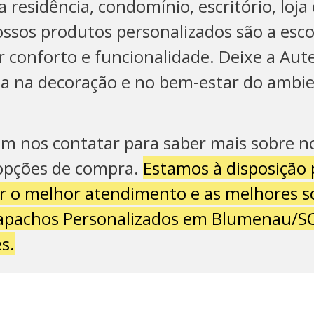
a residência, condomínio, escritório, loja
ossos produtos personalizados são a esco
r conforto e funcionalidade. Deixe a Aut
ada na decoração e no bem-estar do ambi
em nos contatar para saber mais sobre n
opções de compra.
Estamos à disposição 
r o melhor atendimento e as melhores s
apachos Personalizados em Blumenau/SC
s.