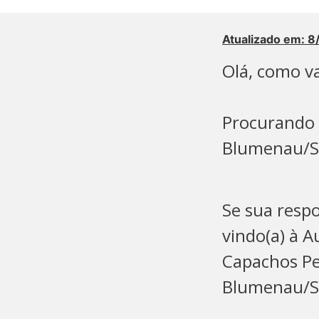
Atualizado em: 
Olá, como va
Procurando 
Blumenau/SC
Se sua respo
vindo(a) à A
Capachos Pe
Blumenau/SC