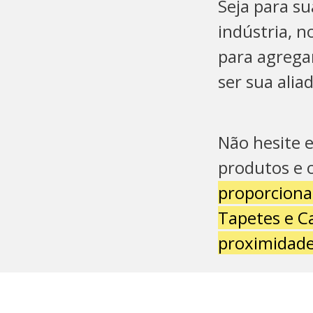
Seja para su
indústria, n
para agrega
ser sua ali
Não hesite 
produtos e 
proporciona
Tapetes e C
proximidade