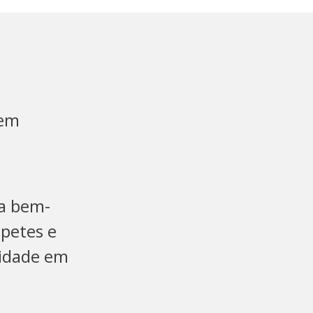
 em
ja bem-
apetes e
lidade em