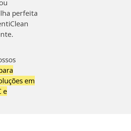
 ou
lha perfeita
entiClean
ente.
ossos
para
oluções em
 e