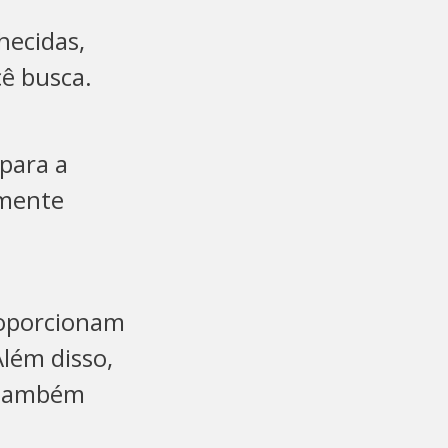
ecidas,
cê busca.
 para a
amente
roporcionam
Além disso,
e também