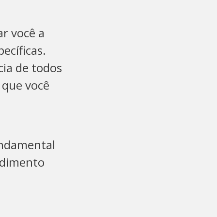
ar você a
ecíficas.
cia de todos
 que você
undamental
ndimento